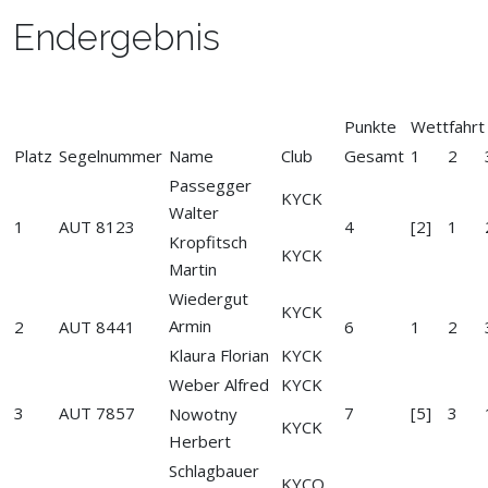
Endergebnis
Punkte
Wettfahr
Platz
Segelnummer
Name
Club
Gesamt
1
2
Passegger
KYCK
Walter
1
AUT 8123
4
[2]
1
Kropfitsch
KYCK
Martin
Wiedergut
KYCK
Armin
2
AUT 8441
6
1
2
Klaura Florian
KYCK
Weber Alfred
KYCK
3
AUT 7857
7
[5]
3
Nowotny
KYCK
Herbert
Schlagbauer
KYCO