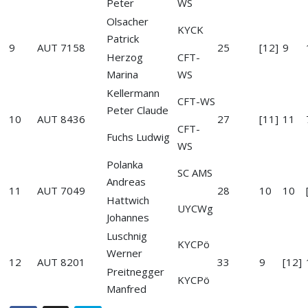
Peter
WS
Olsacher
KYCK
Patrick
9
AUT 7158
25
[12]
9
Herzog
CFT-
Marina
WS
Kellermann
CFT-WS
Peter Claude
10
AUT 8436
27
[11]
11
CFT-
Fuchs Ludwig
WS
Polanka
SC AMS
Andreas
11
AUT 7049
28
10
10
Hattwich
UYCWg
Johannes
Luschnig
KYCPö
Werner
12
AUT 8201
33
9
[12]
Preitnegger
KYCPö
Manfred