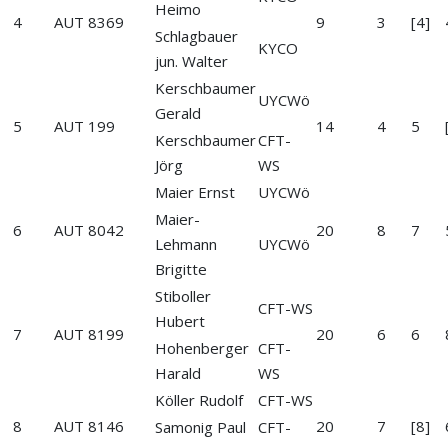
Heimo
4
AUT 8369
9
3
[4]
Schlagbauer
KYCO
jun. Walter
Kerschbaumer
UYCWö
Gerald
5
AUT 199
14
4
5
Kerschbaumer
CFT-
Jörg
WS
Maier Ernst
UYCWö
Maier-
6
AUT 8042
20
8
7
Lehmann
UYCWö
Brigitte
Stiboller
CFT-WS
Hubert
7
AUT 8199
20
6
6
Hohenberger
CFT-
Harald
WS
Köller Rudolf
CFT-WS
8
AUT 8146
20
7
[8]
Samonig Paul
CFT-