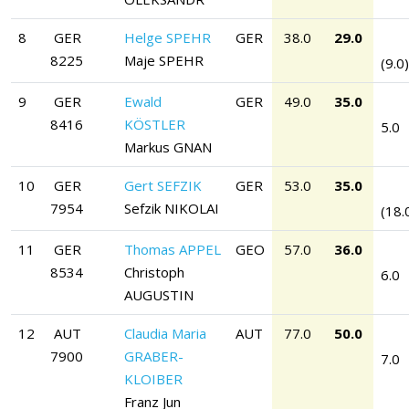
8
GER
Helge SPEHR
GER
38.0
29.0
8225
Maje SPEHR
(9.0)
9
GER
Ewald
GER
49.0
35.0
8416
KÖSTLER
5.0
Markus GNAN
10
GER
Gert SEFZIK
GER
53.0
35.0
7954
Sefzik NIKOLAI
(18.
11
GER
Thomas APPEL
GEO
57.0
36.0
8534
Christoph
6.0
AUGUSTIN
12
AUT
Claudia Maria
AUT
77.0
50.0
7900
GRABER-
7.0
KLOIBER
Franz Jun