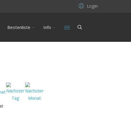
Login
Bestenliste
Info
at