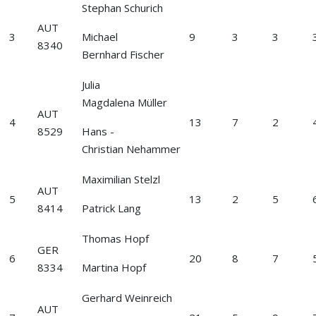
Stephan Schurich
AUT
3
Michael
9
3
3
8340
Bernhard Fischer
Julia
Magdalena Müller
AUT
4
13
7
2
8529
Hans -
Christian Nehammer
Maximilian Stelzl
AUT
5
13
2
5
8414
Patrick Lang
Thomas Hopf
GER
6
20
8
7
8334
Martina Hopf
Gerhard Weinreich
AUT