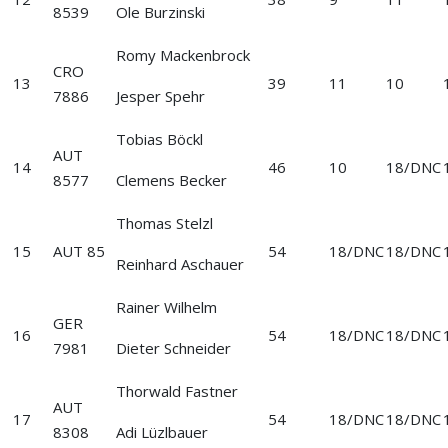
8539
Ole Burzinski
Romy Mackenbrock
CRO
13
39
11
10
7886
Jesper Spehr
Tobias Böckl
AUT
14
46
10
18/DNC
8577
Clemens Becker
Thomas Stelzl
15
AUT 85
54
18/DNC
18/DNC
Reinhard Aschauer
Rainer Wilhelm
GER
16
54
18/DNC
18/DNC
7981
Dieter Schneider
Thorwald Fastner
AUT
17
54
18/DNC
18/DNC
8308
Adi Lüzlbauer