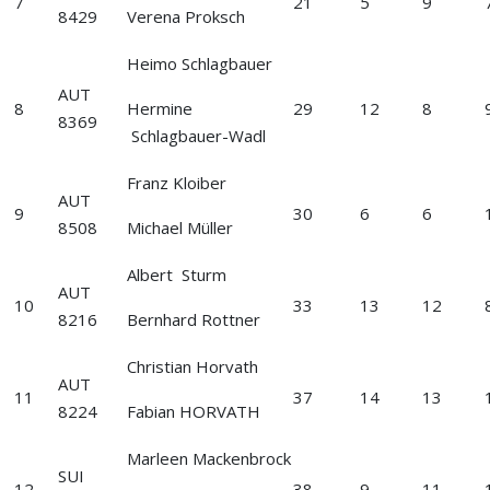
7
21
5
9
8429
Verena Proksch
Heimo Schlagbauer
AUT
8
Hermine
29
12
8
8369
Schlagbauer-Wadl
Franz Kloiber
AUT
9
30
6
6
8508
Michael Müller
Albert Sturm
AUT
10
33
13
12
8216
Bernhard Rottner
Christian Horvath
AUT
11
37
14
13
8224
Fabian HORVATH
Marleen Mackenbrock
SUI
12
38
9
11