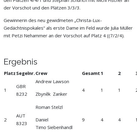
den Plätzen 4/4/1 und Stephan Schurich mit Michi Fischer an
der Vorschot und den Plätzen 3/3/3.
Gewinnerin des neu gewidmeten „Christa-Lux-
Gedächtnispokales“ als erste Dame im Feld wurde Julia Müller
mit Petzi Nehammer an der Vorschot auf Platz 4 ((7/2/4).
Ergebnis
Platz
Segelnr.
Crew
Gesamt
1
2
Andrew Lawson
GBR
1
4
1
1
8232
Zbyněk Zanker
Roman Stelzl
AUT
2
Daniel
9
4
4
8323
Timo Siebenhandl