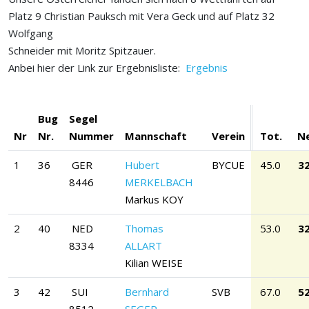
Platz 9 Christian Pauksch mit Vera Geck und auf Platz 32
Wolfgang
Schneider mit Moritz Spitzauer.
Anbei hier der Link zur Ergebnisliste:
Ergebnis
Bug
Segel
Nr
Nr.
Nummer
Mannschaft
Verein
Tot.
Ne
1
36
GER
Hubert
BYCUE
45.0
32
8446
MERKELBACH
Markus KOY
2
40
NED
Thomas
53.0
32
8334
ALLART
Kilian WEISE
3
42
SUI
Bernhard
SVB
67.0
52