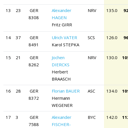
13
23
GER
Alexander
NRV
135.0
92
8308
HAGEN
Fritz GIRR
14
37
GER
Ulrich VATER
SCS
126.0
96
8491
Karol STEPKA
15
21
GER
Jochen
NRV
130.0
10
8262
DIERCKS
Herbert
BRAASCH
16
28
GER
Florian BAUER
ASC
134.0
10
8372
Hermann
WEGENER
17
3
GER
Alexander
BYC
142.0
11
7588
FISCHER-