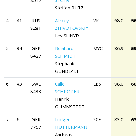
8512
SEGER
Steffen RUTZ
4
41
RUS
Alexey
VK
68.0
56
8281
ZHIVOTOVSKIY
Lev SHNYR
5
34
GER
Reinhard
MYC
86.9
59
8427
SCHMIDT
Stephanie
GUNDLADE
6
43
SWE
Calle
LBS
98.0
60
8433
SCHRODER
Henrik
GLIMMSTEDT
7
6
GER
Ludger
SCE
83.0
63
7757
HÜTTERMANN
Andreas