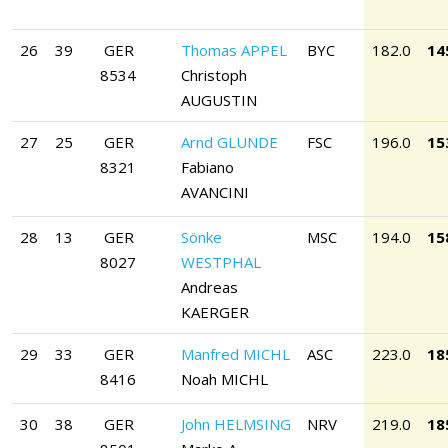
26
39
GER
Thomas APPEL
BYC
182.0
14
8534
Christoph
AUGUSTIN
27
25
GER
Arnd GLUNDE
FSC
196.0
15
8321
Fabiano
AVANCINI
28
13
GER
Sönke
MSC
194.0
15
8027
WESTPHAL
Andreas
KAERGER
29
33
GER
Manfred MICHL
ASC
223.0
18
8416
Noah MICHL
30
38
GER
John HELMSING
NRV
219.0
18