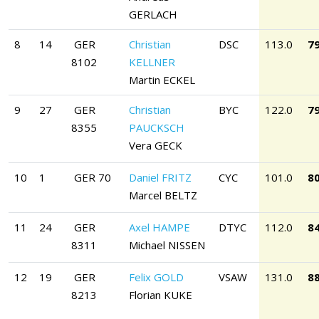
GERLACH
8
14
GER
Christian
DSC
113.0
79
8102
KELLNER
Martin ECKEL
9
27
GER
Christian
BYC
122.0
79
8355
PAUCKSCH
Vera GECK
10
1
GER 70
Daniel FRITZ
CYC
101.0
80
Marcel BELTZ
11
24
GER
Axel HAMPE
DTYC
112.0
84
8311
Michael NISSEN
12
19
GER
Felix GOLD
VSAW
131.0
88
8213
Florian KUKE