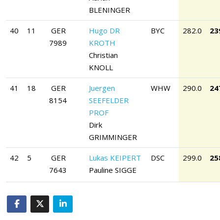
BLENINGER
40
11
GER
Hugo DR
BYC
282.0
23
7989
KROTH
Christian
KNOLL
41
18
GER
Juergen
WHW
290.0
24
8154
SEEFELDER
PROF
Dirk
GRIMMINGER
42
5
GER
Lukas KEIPERT
DSC
299.0
25
7643
Pauline SIGGE