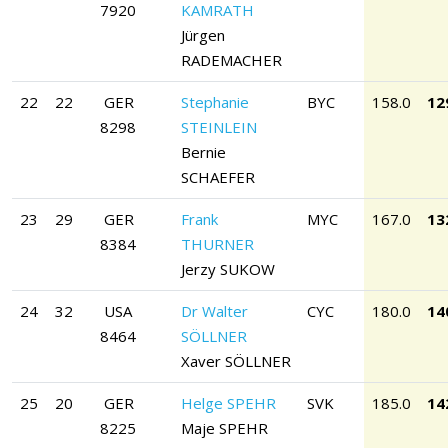
7920
KAMRATH
Jürgen
RADEMACHER
22
22
GER
Stephanie
BYC
158.0
12
8298
STEINLEIN
Bernie
SCHAEFER
23
29
GER
Frank
MYC
167.0
13
8384
THURNER
Jerzy SUKOW
24
32
USA
Dr Walter
CYC
180.0
14
8464
SÖLLNER
Xaver SÖLLNER
25
20
GER
Helge SPEHR
SVK
185.0
14
8225
Maje SPEHR