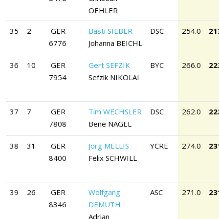
OEHLER
35
2
GER
Basti SIEBER
DSC
254.0
21
6776
Johanna BEICHL
36
10
GER
Gert SEFZIK
BYC
266.0
22
7954
Sefzik NIKOLAI
37
7
GER
Tim WECHSLER
DSC
262.0
22
7808
Bene NAGEL
38
31
GER
Jörg MELLIS
YCRE
274.0
23
8400
Felix SCHWILL
39
26
GER
Wolfgang
ASC
271.0
23
8346
DEMUTH
Adrian