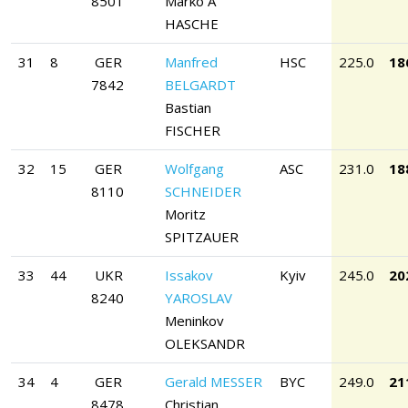
8501
Marko A
HASCHE
31
8
GER
Manfred
HSC
225.0
18
7842
BELGARDT
Bastian
FISCHER
32
15
GER
Wolfgang
ASC
231.0
18
8110
SCHNEIDER
Moritz
SPITZAUER
33
44
UKR
Issakov
Kyiv
245.0
20
8240
YAROSLAV
Meninkov
OLEKSANDR
34
4
GER
Gerald MESSER
BYC
249.0
21
8478
Christian