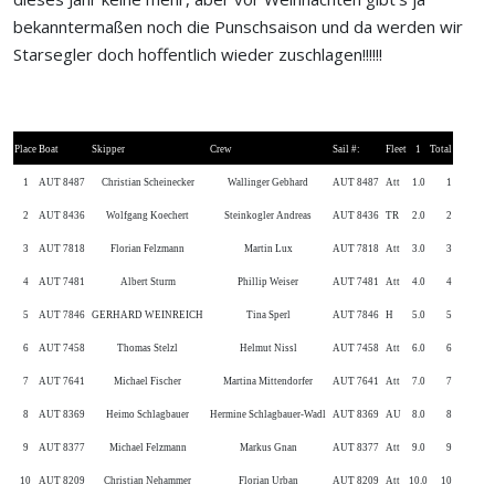
bekanntermaßen noch die Punschsaison und da werden wir
Starsegler doch hoffentlich wieder zuschlagen!!!!!!
Place
Boat
Skipper
Crew
Sail #:
Fleet
1
Total
1
AUT 8487
Christian Scheinecker
Wallinger Gebhard
AUT 8487
Att
1.0
1
2
AUT 8436
Wolfgang Koechert
Steinkogler Andreas
AUT 8436
TR
2.0
2
3
AUT 7818
Florian Felzmann
Martin Lux
AUT 7818
Att
3.0
3
4
AUT 7481
Albert Sturm
Phillip Weiser
AUT 7481
Att
4.0
4
5
AUT 7846
GERHARD WEINREICH
Tina Sperl
AUT 7846
H
5.0
5
6
AUT 7458
Thomas Stelzl
Helmut Nissl
AUT 7458
Att
6.0
6
7
AUT 7641
Michael Fischer
Martina Mittendorfer
AUT 7641
Att
7.0
7
8
AUT 8369
Heimo Schlagbauer
Hermine Schlagbauer-Wadl
AUT 8369
AU
8.0
8
9
AUT 8377
Michael Felzmann
Markus Gnan
AUT 8377
Att
9.0
9
10
AUT 8209
Christian Nehammer
Florian Urban
AUT 8209
Att
10.0
10