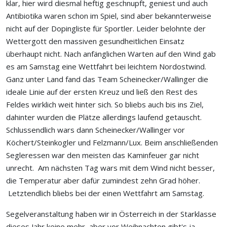
klar, hier wird diesmal heftig geschnupft, geniest und auch
Antibiotika waren schon im Spiel, sind aber bekannterweise
nicht auf der Dopingliste für Sportler. Leider belohnte der
Wettergott den massiven gesundheitlichen Einsatz
überhaupt nicht. Nach anfänglichen Warten auf den Wind gab
es am Samstag eine Wettfahrt bei leichtem Nordostwind.
Ganz unter Land fand das Team Scheinecker/Wallinger die
ideale Linie auf der ersten Kreuz und ließ den Rest des
Feldes wirklich weit hinter sich. So bliebs auch bis ins Ziel,
dahinter wurden die Plätze allerdings laufend getauscht.
Schlussendlich wars dann Scheinecker/Wallinger vor
Köchert/Steinkogler und Felzmann/Lux. Beim anschließenden
Segleressen war den meisten das Kaminfeuer gar nicht
unrecht. Am nächsten Tag wars mit dem Wind nicht besser,
die Temperatur aber dafür zumindest zehn Grad höher.
Letztendlich bliebs bei der einen Wettfahrt am Samstag.
Segelveranstaltung haben wir in Österreich in der Starklasse
dieses Jahr keine mehr, aber vor Weihnachten gibt's ja