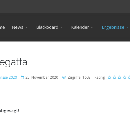
me
News
Blackboard
Kalender
Ergebnisse
egatta
insse 2020
25. November 2020
Zugriffe: 1603
Rating:
abgesagt!