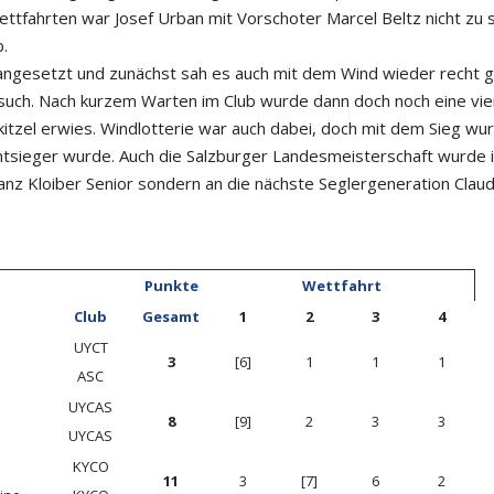
Wettfahrten war Josef Urban mit Vorschoter Marcel Beltz nicht zu
.
ngesetzt und zunächst sah es auch mit dem Wind wieder recht gut 
rsuch. Nach kurzem Warten im Club wurde dann doch noch eine vier
itzel erwies. Windlotterie war auch dabei, doch mit dem Sieg wu
mtsieger wurde. Auch die Salzburger Landesmeisterschaft wurde
ranz Kloiber Senior sondern an die nächste Seglergeneration Claud
Punkte
Wettfahrt
Club
Gesamt
1
2
3
4
UYCT
3
[6]
1
1
1
ASC
UYCAS
8
[9]
2
3
3
UYCAS
KYCO
11
3
[7]
6
2