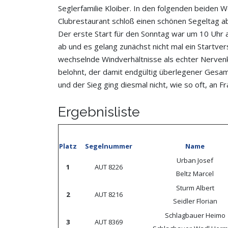
Seglerfamilie Kloiber. In den folgenden beiden 
Clubrestaurant schloß einen schönen Segeltag ab
Der erste Start für den Sonntag war um 10 Uhr a
ab und es gelang zunächst nicht mal ein Startve
wechselnde Windverhältnisse als echter Nervenk
belohnt, der damit endgültig überlegener Gesa
und der Sieg ging diesmal nicht, wie so oft, an F
Ergebnisliste
Platz
Segelnummer
Name
Urban Josef
1
AUT 8226
Beltz Marcel
Sturm Albert
2
AUT 8216
Seidler Florian
Schlagbauer Heimo
3
AUT 8369