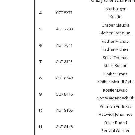
Schlagbauer-Wadl Herm
Sterba Igor
4
CZE 8277
Koc Jiri
Graber Claudia
5
AUT 7900
Kloiber Franz jun.
Fischer Michael
6
AUT 7641
Fischer Michael
Stelzl Thomas
7
AUT 8323
Stelzl Roman
Kloiber Franz
8
AUT 8249
Kloiber-Meindl Gabi
Köstler Ewald
9
GER 8416
von Weidenbach Uli
Polanka Andreas
10
AUT 8106
Hattwich Johannes
Köller Rudolf
11
AUT 8146
Perfahl Werner