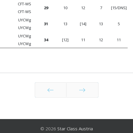
CFT-WS
29
10
12
7
[15/DNS]
CFT-WS
UYCWg
31
13
[14]
13
5
UYCWg
UYCWg
34
[12]
11
12
11
UYCWg
Zurück
Weiter
© 2026
Star Class Austria