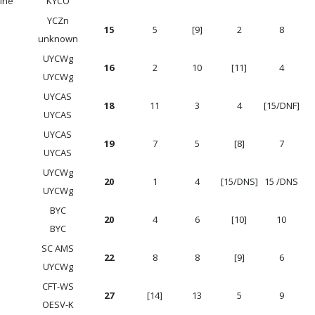
ine
KYCO
YCZn
15
5
[9]
2
8
unknown
UYCWg
16
2
10
[11]
4
UYCWg
UYCAS
18
11
3
4
[15/DNF]
UYCAS
UYCAS
19
7
5
[8]
7
UYCAS
UYCWg
20
1
4
[15/DNS]
15 /DNS
UYCWg
BYC
20
4
6
[10]
10
BYC
SC AMS
22
8
8
[9]
6
UYCWg
CFT-WS
27
[14]
13
5
9
OESV-K