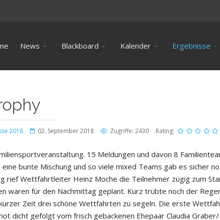
me
News
Blackboard
Kalender
Ergebnisse
trophy
sse 2018
02. September 2018
Zugriffe: 2430
Rating:
amiliensportveranstaltung. 15 Meldungen und davon 8 Familientea
o eine bunte Mischung und so viele mixed Teams gab es sicher noch
ief Wettfahrtleiter Heinz Moche die Teilnehmer zügig zum Start
ten waren für den Nachmittag geplant. Kurz trübte noch der Reg
kurzer Zeit drei schöne Wettfahrten zu segeln. Die erste Wettfa
ot dicht gefolgt vom frisch gebackenen Ehepaar Claudia Graber/Fr