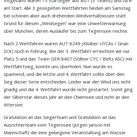
Insgesamt waren 15 Starsegler aus AUT (3 Teams) und GER
am Start. Alle 3 gesegelten Wettfahrten fanden am Samstag
bei schönen aber auch drehenden Windverhältnissen statt.
Grund für diesen „Windsegen“ war eine Unwetterwarnung
über München, deren Ausläufer bis zum Tegernsee reichte.
Nach 2 Wettfahren waren AUT 8249 (Kloiber UYCAs / Gnan
SCK) noch in Führung. Bei der 3. Wettfahrt erreichten wir nur
Platz 5 und das Team GER 8407 (Söllner CYC / Beltz ASC) mit
Wettfahrtsieg, konnte uns überholen. Nun wurde es
spannend, und die letzte und 4. Wettfahrt sollte über den
Sieg dieser Serie entscheiden. Leider war der Wind uns nicht
gnädig und die 4. Wettfahrt wurde nicht gestartet. Somit ging
der Silberstar dieses Jahr an den Chiemsee und nicht an den
Attersee.
Gratulation an das Siegerteam und Gratulation an das
Ausrichterteam vom Tegernsee (Jürgen Janson mit
Mannschaft) die eine gelungene Veranstaltung am Wasser