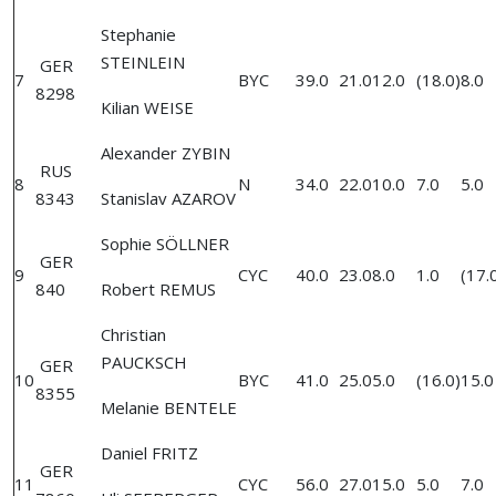
Stephanie
STEINLEIN
GER
7
BYC
39.0
21.0
12.0
(18.0)
8.0
8298
Kilian WEISE
Alexander ZYBIN
RUS
8
N
34.0
22.0
10.0
7.0
5.0
8343
Stanislav AZAROV
Sophie SÖLLNER
GER
9
CYC
40.0
23.0
8.0
1.0
(17.
840
Robert REMUS
Christian
PAUCKSCH
GER
10
BYC
41.0
25.0
5.0
(16.0)
15.0
8355
Melanie BENTELE
Daniel FRITZ
GER
11
CYC
56.0
27.0
15.0
5.0
7.0