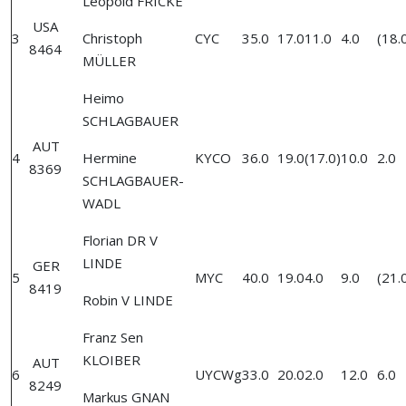
Leopold FRICKE
USA
3
Christoph
CYC
35.0
17.0
11.0
4.0
(18.
8464
MÜLLER
Heimo
SCHLAGBAUER
AUT
4
Hermine
KYCO
36.0
19.0
(17.0)
10.0
2.0
8369
SCHLAGBAUER-
WADL
Florian DR V
LINDE
GER
5
MYC
40.0
19.0
4.0
9.0
(21.
8419
Robin V LINDE
Franz Sen
KLOIBER
AUT
6
UYCWg
33.0
20.0
2.0
12.0
6.0
8249
Markus GNAN