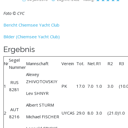
Foto © CYC
Bericht Chiemsee Yacht Club
Bilder (Chiemsee Yacht Club)
Ergebnis
Segel
Nr
Mannschaft
Verein
Tot.
Net.
R1
R2
R3
Nummer
Alexey
ZHIVOTOVSKIY
RUS
1
PK
17.0
7.0
1.0
3.0
(10.
8281
Lev SHNYR
Albert STURM
AUT
2
UYCAS
29.0
8.0
3.0
(21.0)
1.0
8216
Michael FISCHER