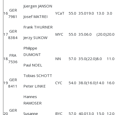
Jüergen JANSON
GER
16
YCaT
55.0
35.0
19.0
13.0
3.0
7981
Josef MATREI
Frank THURNER
GER
17
MYC
55.0
35.0
6.0
(20.0)
20.0
8384
Jerzy SUKOW
Philippe
DUMONT
FRA
18
NN
57.0
35.0
(22.0)
8.0
11.0
7536
Paul NOEL
Tobias SCHOTT
GER
19
CYC
54.0
38.0
(16.0)
14.0
16.0
8411
Peter LINKE
Hannes
RAMOSER
GER
20
Susanne
BYC
57.0
40.0
13.0
15.0
12.0