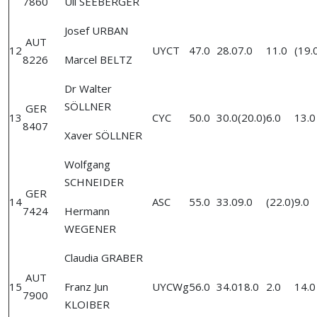
7860
Uli SEEBERGER
Josef URBAN
AUT
12
UYCT
47.0
28.0
7.0
11.0
(19.
8226
Marcel BELTZ
Dr Walter
SÖLLNER
GER
13
CYC
50.0
30.0
(20.0)
6.0
13.0
8407
Xaver SÖLLNER
Wolfgang
SCHNEIDER
GER
14
ASC
55.0
33.0
9.0
(22.0)
9.0
7424
Hermann
WEGENER
Claudia GRABER
AUT
15
Franz Jun
UYCWg
56.0
34.0
18.0
2.0
14.0
7900
KLOIBER