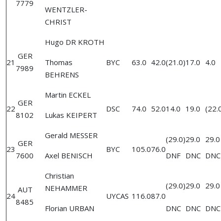
7779
WENTZLER-
CHRIST
Hugo DR KROTH
GER
21
Thomas
BYC
63.0
42.0
(21.0)
17.0
4.0
7989
BEHRENS
Martin ECKEL
GER
22
DSC
74.0
52.0
14.0
19.0
(22.
8102
Lukas KEIPERT
Gerald MESSER
(29.0)
29.0
29.0
GER
23
BYC
105.0
76.0
7600
Axel BENISCH
DNF
DNC
DNC
Christian
(29.0)
29.0
29.0
NEHAMMER
AUT
24
UYCAS
116.0
87.0
8485
Florian URBAN
DNC
DNC
DNC