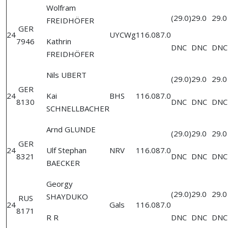
Wolfram
(29.0)
29.0
29.0
FREIDHÖFER
GER
24
UYCWg
116.0
87.0
7946
Kathrin
DNC
DNC
DNC
FREIDHÖFER
Nils UBERT
(29.0)
29.0
29.0
GER
24
Kai
BHS
116.0
87.0
8130
DNC
DNC
DNC
SCHNELLBACHER
Arnd GLUNDE
(29.0)
29.0
29.0
GER
24
Ulf Stephan
NRV
116.0
87.0
8321
DNC
DNC
DNC
BAECKER
Georgy
(29.0)
29.0
29.0
SHAYDUKO
RUS
24
Gals
116.0
87.0
8171
R R
DNC
DNC
DNC