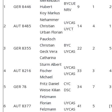
Merkelbach
BYCUE
1
GER 8446
Hubert
9
1
2
NRV
Koy Markus
Nehammer
UYCAS
2
AUT 8485
Christian
14
4
1
UYCT
Urban Florian
Paucksch
Christian
BYC
3
GER 8355
22
2
5
Geck Vera
UYCAS
Catharina
Sturm Albert
UYCAS
4
AUT 8216
Fischer
33
3
4
UYCAS
Michael
Fritz Daniel
CYC
5
GER 78
34
7
3
Weise Kilian
DSC
Felzmann
Florian
UYCAS
6
AUT 8377
41
5
[
Felzmann
UYCAS