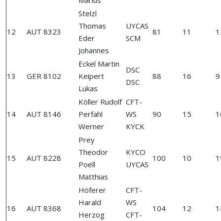
Marius
Stelzl
Thomas
UYCAS
12
AUT 8323
81
11
1
Eder
SCM
Johannes
Eckel Martin
DSC
13
GER 8102
Keipert
88
16
9
DSC
Lukas
Köller Rudolf
CFT-
14
AUT 8146
Perfahl
WS
90
15
1
Werner
KYCK
Prey
Theodor
KYCO
15
AUT 8228
100
10
1
Poell
UYCAS
Matthias
Höferer
CFT-
Harald
WS
16
AUT 8368
104
12
1
Herzog
CFT-