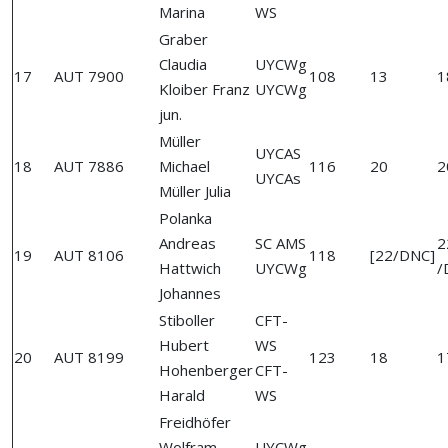
Marina
WS
Graber
Claudia
UYCWg
17
AUT 7900
108
13
1
Kloiber Franz
UYCWg
jun.
Müller
UYCAS
18
AUT 7886
Michael
116
20
2
UYCAs
Müller Julia
Polanka
Andreas
SC AMS
2
19
AUT 8106
118
[22/DNC]
Hattwich
UYCWg
/
Johannes
Stiboller
CFT-
Hubert
WS
20
AUT 8199
123
18
1
Hohenberger
CFT-
Harald
WS
Freidhöfer
Wolfram
UYCWg