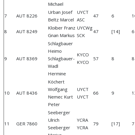
Michael
Urban Josef
UYCT
7
AUT 8226
47
6
1
Beltz Marcel
ASC
Kloiber Franz
UYCWg
8
AUT 8249
47
[14]
6
Gnan Markus
SCK
Schlagbauer
Heimo
KYCO
9
AUT 8369
Schlagbauer-
57
8
8
KYCO
Wadl
Hermine
Köchert
Wolfgang
UYCT
10
AUT 8436
66
9
1
Nemec Kurt
UYCT
Peter
Seeberger
Ulrich
YCRA
11
GER 7860
79
[17]
7
Seeberger
YCRA