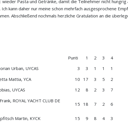
wieder Pasta und Getränke, damit die Teilnehmer nicht hungrig a
ist. Ich kann daher nur meine schon mehrfach ausgesprochene Emp
nehmen. Abschließend nochmals herzliche Gratulation an die übe
Punti
1
2
3
4
orian Urban, UYCAS
3
3
1
1
1
tta Mattia, YCA
10
17
3
5
2
obias, UYCAS
12
8
2
3
7
e Frank, ROYAL YACHT CLUB DE
15
18
7
2
6
fitsch Martin, KYCK
15
9
8
4
3