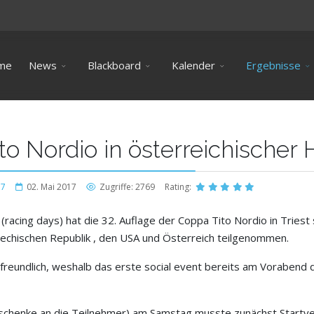
me
News
Blackboard
Kalender
Ergebnisse
to Nordio in österreichischer
17
02. Mai 2017
Zugriffe: 2769
Rating:
racing days) hat die 32. Auflage der Coppa Tito Nordio in Tries
hechischen Republik , den USA und Österreich teilgenommen.
freundlich, weshalb das erste social event bereits am Vorabend
chenke an die Teilnehmer) am Samstag musste zunächst Startver