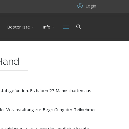
Login
Bestenliste
Info
 Hand
t stattgefunden. Es haben 27 Mannschaften aus
 der Veranstaltung zur Begrüßung der Teilnehmer
schiebung gesetzt werden, weil eine leichte