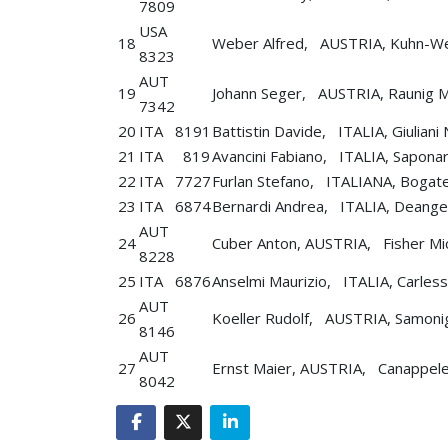
7809
USA
18
Weber Alfred, AUSTRIA, Kuhn-We
8323
AUT
19
Johann Seger, AUSTRIA, Raunig 
7342
20
ITA 8191
Battistin Davide, ITALIA, Giuliani 
21
ITA 819
Avancini Fabiano, ITALIA, Sapo
22
ITA 7727
Furlan Stefano, ITALIANA, Bogat
23
ITA 6874
Bernardi Andrea, ITALIA, Deangel
AUT
24
Cuber Anton, AUSTRIA, Fisher Mi
8228
25
ITA 6876
Anselmi Maurizio, ITALIA, Carles
AUT
26
Koeller Rudolf, AUSTRIA, Samonig
8146
AUT
27
Ernst Maier, AUSTRIA, Canappel
8042