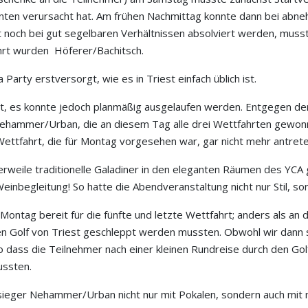
anten verursacht hat. Am frühen Nachmittag konnte dann bei ab
t noch bei gut segelbaren Verhältnissen absolviert werden, mus
hrt wurden Höferer/Bachitsch.
arty erstversorgt, wie es in Triest einfach üblich ist.
t, es konnte jedoch planmäßig ausgelaufen werden. Entgegen de
Nehammer/Urban, die an diesem Tag alle drei Wettfahrten gewonn
ttfahrt, die für Montag vorgesehen war, gar nicht mehr antrete
erweile traditionelle Galadiner in den eleganten Räumen des YCA
nbegleitung! So hatte die Abendveranstaltung nicht nur Stil, s
ontag bereit für die fünfte und letzte Wettfahrt; anders als an 
en Golf von Triest geschleppt werden mussten. Obwohl wir dann s
so dass die Teilnehmer nach einer kleinen Rundreise durch den Gol
ussten.
ieger Nehammer/Urban nicht nur mit Pokalen, sondern auch mit m