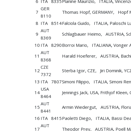
6
ITA 8335
Planine Maurizio, ITALIA, Vincen
GER
7
Thomas Hopf, GERMANY, Hopf M
8110
8
ITA 8514
Falciola Guido, ITALIA, Paloschi
AUT
9
Schlagbauer Heimo, AUSTRIA, Sc
8369
10
ITA 8290
Borroi Mario, ITALIANA, Vonger
AUT
11
Harald Hoeferer, AUSTRIA, Bachi
8368
CZE
12
Sterba Igor, CZE, Jiri Dominik, Y
7372
13
ITA 7807
Simoni Filippo, ITALIA, Simoni Re
USA
14
Jennings Jack, USA, Frithjof Kl
8464
AUT
15
Armin Wiedergut, AUSTRIA, Flori
8441
16
ITA 8415
Paoletti Diego, ITALIA, Bassi De
AUT
17
Theodor Prey, AUSTRIA, Poell M