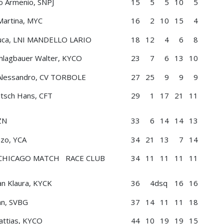
zo Armenio, SNPJ
15
5
5
10
5
artina, MYC
16
2
10
15
4
 Luca, LNI MANDELLO LARIO
18
12
4
6
8
hlagbauer Walter, KYCO
23
7
6
13
10
 Alessandro, CV TORBOLE
27
25
9
9
9
tsch Hans, CFT
29
1
17
21
11
CZN
33
6
14
14
13
nzo, YCA
34
21
13
7
14
een, CHICAGO MATCH RACE CLUB
34
11
11
11
11
an Klaura, KYCK
36
4
dsq
16
16
an, SVBG
37
14
11
11
18
attias, KYCO
44
10
19
19
15