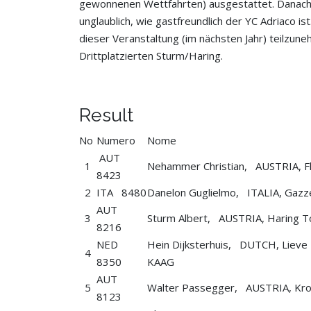
gewonnenen Wettfahrten) ausgestattet. Danach: 
unglaublich, wie gastfreundlich der YC Adriaco 
dieser Veranstaltung (im nächsten Jahr) teilzu
Drittplatzierten Sturm/Haring.
Result
No
Numero
Nome
AUT
1
Nehammer Christian, AUSTRIA, Fl
8423
2
ITA 8480
Danelon Guglielmo, ITALIA, Gazze
AUT
3
Sturm Albert, AUSTRIA, Haring T
8216
NED
Hein Dijksterhuis, DUTCH, Liev
4
8350
KAAG
AUT
5
Walter Passegger, AUSTRIA, Krop
8123