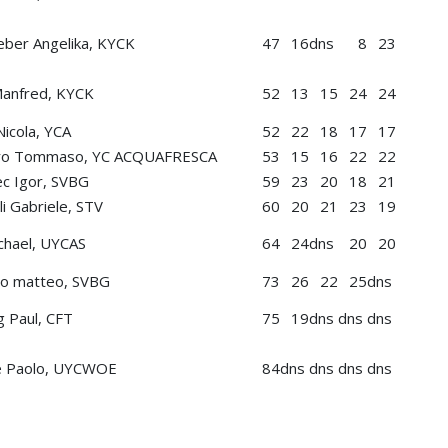
ber Angelika, KYCK
47
16
dns
8
23
Manfred, KYCK
52
13
15
24
24
Nicola, YCA
52
22
18
17
17
naro Tommaso, YC ACQUAFRESCA
53
15
16
22
22
ec Igor, SVBG
59
23
20
18
21
i Gabriele, STV
60
20
21
23
19
chael, UYCAS
64
24
dns
20
20
so matteo, SVBG
73
26
22
25
dns
 Paul, CFT
75
19
dns
dns
dns
e Paolo, UYCWOE
84
dns
dns
dns
dns