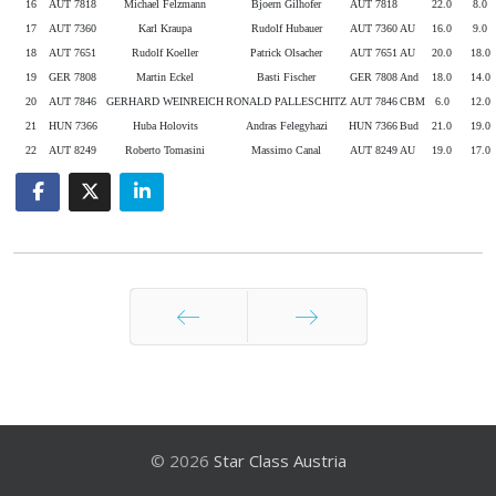
16
AUT 7818
Michael Felzmann
Bjoern Gilhofer
AUT 7818
22.0
8.0
17
AUT 7360
Karl Kraupa
Rudolf Hubauer
AUT 7360
AU
16.0
9.0
18
AUT 7651
Rudolf Koeller
Patrick Olsacher
AUT 7651
AU
20.0
18.0
19
GER 7808
Martin Eckel
Basti Fischer
GER 7808
And
18.0
14.0
20
AUT 7846
GERHARD WEINREICH
RONALD PALLESCHITZ
AUT 7846
CBM
6.0
12.0
21
HUN 7366
Huba Holovits
Andras Felegyhazi
HUN 7366
Bud
21.0
19.0
22
AUT 8249
Roberto Tomasini
Massimo Canal
AUT 8249
AU
19.0
17.0
Zurück
Weiter
© 2026
Star Class Austria