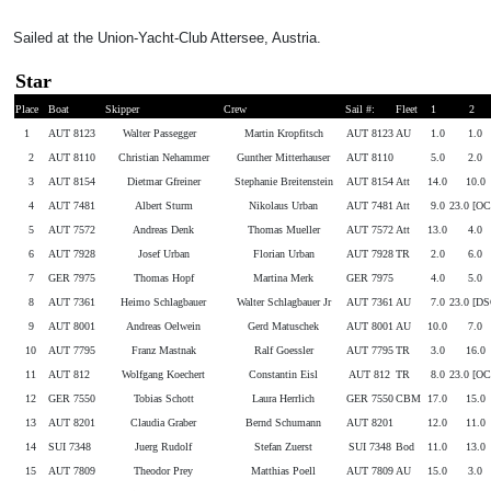
Sailed at the Union-Yacht-Club Attersee, Austria.
Star
Place
Boat
Skipper
Crew
Sail #:
Fleet
1
2
1
AUT 8123
Walter Passegger
Martin Kropfitsch
AUT 8123
AU
1.0
1.0
2
AUT 8110
Christian Nehammer
Gunther Mitterhauser
AUT 8110
5.0
2.0
3
AUT 8154
Dietmar Gfreiner
Stephanie Breitenstein
AUT 8154
Att
14.0
10.0
4
AUT 7481
Albert Sturm
Nikolaus Urban
AUT 7481
Att
9.0
23.0 [OC
5
AUT 7572
Andreas Denk
Thomas Mueller
AUT 7572
Att
13.0
4.0
6
AUT 7928
Josef Urban
Florian Urban
AUT 7928
TR
2.0
6.0
7
GER 7975
Thomas Hopf
Martina Merk
GER 7975
4.0
5.0
8
AUT 7361
Heimo Schlagbauer
Walter Schlagbauer Jr
AUT 7361
AU
7.0
23.0 [DS
9
AUT 8001
Andreas Oelwein
Gerd Matuschek
AUT 8001
AU
10.0
7.0
10
AUT 7795
Franz Mastnak
Ralf Goessler
AUT 7795
TR
3.0
16.0
11
AUT 812
Wolfgang Koechert
Constantin Eisl
AUT 812
TR
8.0
23.0 [OC
12
GER 7550
Tobias Schott
Laura Herrlich
GER 7550
CBM
17.0
15.0
13
AUT 8201
Claudia Graber
Bernd Schumann
AUT 8201
12.0
11.0
14
SUI 7348
Juerg Rudolf
Stefan Zuerst
SUI 7348
Bod
11.0
13.0
15
AUT 7809
Theodor Prey
Matthias Poell
AUT 7809
AU
15.0
3.0